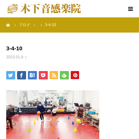
ーム
ブログ
3-4-10
ホーム
楽院について
3-4-10
2023.01.9
音感教育クラス
特別コース
楽院の行事
アクセス