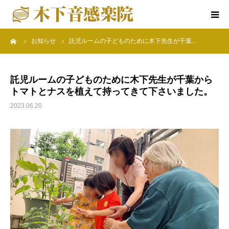
ーム
お知らせ
託児ルームの子どものために木下先生が千葉…
ホーム
楽院について
託児ルームの子どものために木下先生が千葉から
トマトとナスを植えて持ってきて下さいました。
音感教育クラス
2023.06.20
特別コース
楽院の行事
アクセス