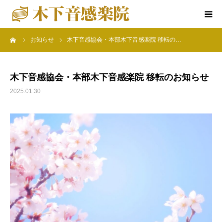
ーム
お知らせ
木下音感協会・本部木下音感楽院 移転の…
ホーム
楽院について
木下音感協会・本部木下音感楽院 移転のお知らせ
2025.01.30
音感教育クラス
特別コース
楽院の行事
アクセス