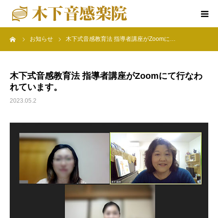
ーム
お知らせ
木下式音感教育法 指導者講座がZoomに…
ホーム
楽院について
木下式音感教育法 指導者講座がZoomにて行なわ
れています。
音感教育クラス
2023.05.2
特別コース
楽院の行事
アクセス