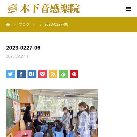
ーム
ブログ
2023-0227-06
ホーム
楽院について
2023-0227-06
2023.02.27
音感教育クラス
特別コース
楽院の行事
アクセス