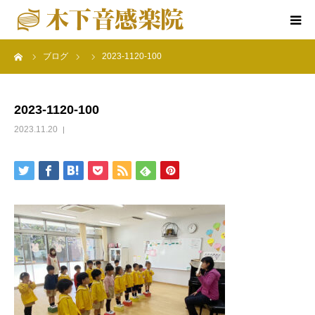
ーム
ブログ
2023-1120-100
ホーム
楽院について
2023-1120-100
2023.11.20
音感教育クラス
特別コース
楽院の行事
アクセス