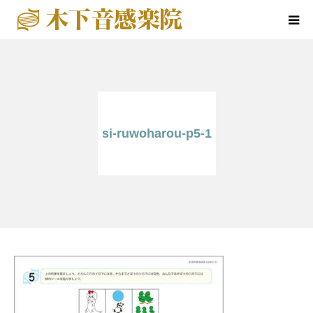
ホーム
楽院について
si-ruwoharou-p5-1
音感教育クラス
特別コース
楽院の行事
アクセス